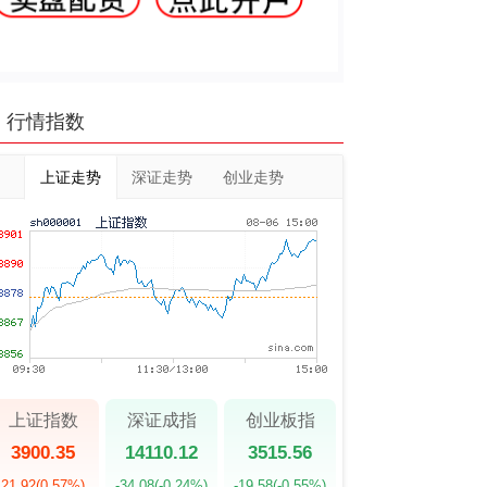
行情指数
上证走势
深证走势
创业走势
上证指数
深证成指
创业板指
3900.35
14110.12
3515.56
21.92
(0.57%)
-34.08
(-0.24%)
-19.58
(-0.55%)