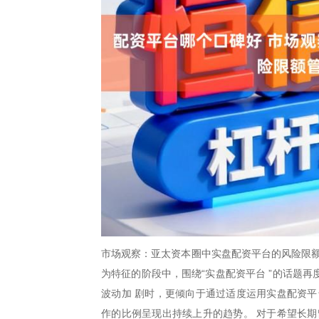
市场观察：亚太资本圈中实盘配资平台的风险限额
为特征的阶段中，围绕“实盘配资平台 ”的话题
波动加 剧时，更倾向于通过适度运用实盘配资平
作的比例呈现出持续上升的趋势。 对于希望长期