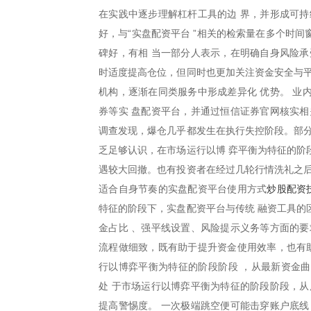
在实践中逐步理解杠杆工具的边 界，并形成可持
好，与“实盘配资平台 ”相关的检索量在多个时
碑好，有相 当一部分人表示，在明确自身风险承
时适度提高仓位，但同时也更加关注资金安全与平
机构，逐渐在同类服务中形成差异化 优势。 业
券等实 盘配资平台，并通过恒信证券官网核实相
调查发现，爆仓几乎都发生在执行失控阶段。部分
乏足够认识，在市场运行以博 弈平衡为特征的阶
遇较大回撤。也有投资者在经过几轮行情洗礼之后
炒股配资
适合自身节奏的实盘配资平台使用方式
特征的阶段下，实盘配资平台与传统 融资工具的
金占比 、强平线设置、风险提示义务等方面的要
流程做细致，既有助于提升资金使用效率，也有助
行以博弈平衡为特征的阶段阶段 ，从最新资金
处 于市场运行以博弈平衡为特征的阶段阶段，从
提高警惕度。 一次极端跳空便可能击穿账户底线