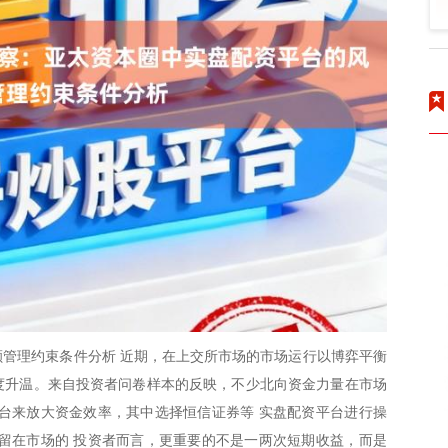
管理约束条件分析 近期，在上交所市场的市场运行以博弈平衡
再度升温。来自投资者问卷样本的反映，不少北向资金力量在市场
台来放大资金效率，其中选择恒信证券等 实盘配资平台进行操
留在市场的 投资者而言，更重要的不是一两次短期收益，而是