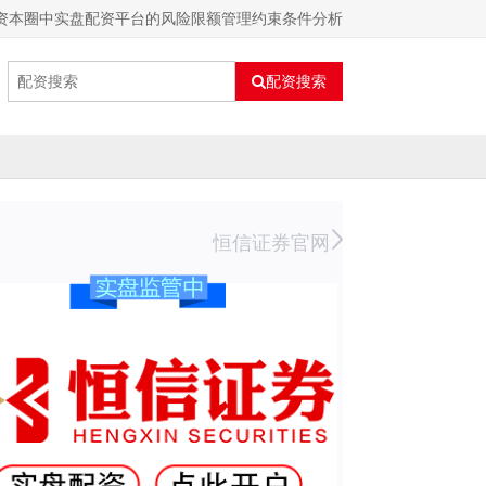
资本圈中实盘配资平台的风险限额管理约束条件分析
配资搜索
恒信证券官网