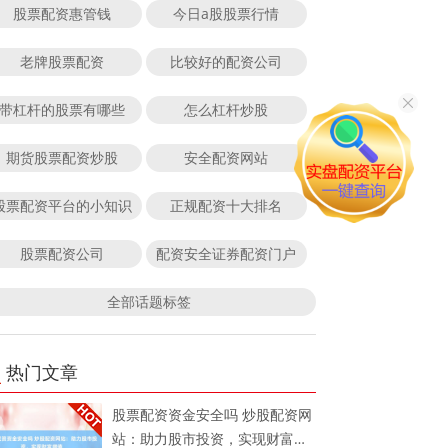
股票配资惠管钱
今日a股股票行情
老牌股票配资
比较好的配资公司
带杠杆的股票有哪些
怎么杠杆炒股
期货股票配资炒股
安全配资网站
股票配资平台的小知识
正规配资十大排名
股票配资公司
配资安全证券配资门户
全部话题标签
热门文章
股票配资资金安全吗 炒股配资网
站：助力股市投资，实现财富增