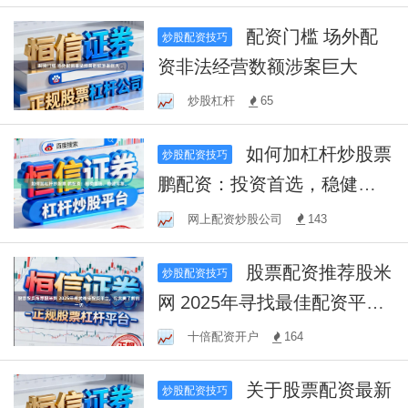
配资门槛 场外配
炒股配资技巧
资非法经营数额涉案巨大
炒股杠杆
65
如何加杠杆炒股票
炒股配资技巧
鹏配资：投资首选，稳健可
靠。
网上配资炒股公司
143
股票配资推荐股米
炒股配资技巧
网 2025年寻找最佳配资平
台，你需要了解的一切
十倍配资开户
164
关于股票配资最新
炒股配资技巧