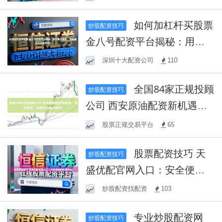
如何加杠杆买股票
炒股配资技巧
金八号配资平台揭秘：用户
亲身验证，究竟是否为实盘
深圳十大配资公司
110
操作？
全国84家正规投顾
炒股配资技巧
公司 西安原油配资新机遇：
高效投资，共创企业美好明
股票正规交易平台
65
天！
股票配资技巧 天
炒股配资技巧
盛优配官网入口：安全便捷
的投资平台
炒股配资找配资
103
专业炒股配资网
炒股配资技巧