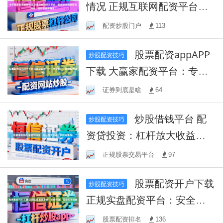
情况 正规互联网配资平台，
助您蛇年投资顺风顺水，开
配资炒股门户
113
启财富新篇章！
股票配资appAPP
炒股配资技巧
下载 大赢家配资平台：专业
杠杆，助您股市盈利！
证券到底是啥
64
炒股借钱平台 配
炒股配资技巧
资贷投资：杠杆放大收益，
风险需谨慎！
正规股票交易平台
97
股票配资开户下载
炒股配资技巧
正规实盘配资平台：安全可
靠，助您投资增值
股票配资排名
136