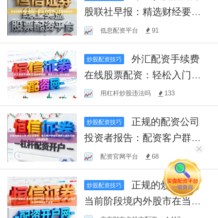
股联社早报：精选财经要
闻，把握投资先机！
低息配资平台
91
外汇配资手续费
炒股配资技巧
在线股票配资：轻松入门，
放大收益！
用杠杆炒股违法吗
133
正规的配资公司
炒股配资技巧
投资者报告：配资客户群体
使用配资风险控制的数据观
配资官网平台
68
察
正规的炒股配资
炒股配资技巧
当前阶段境内外股市在当前
结构性行情阶段里中配资炒