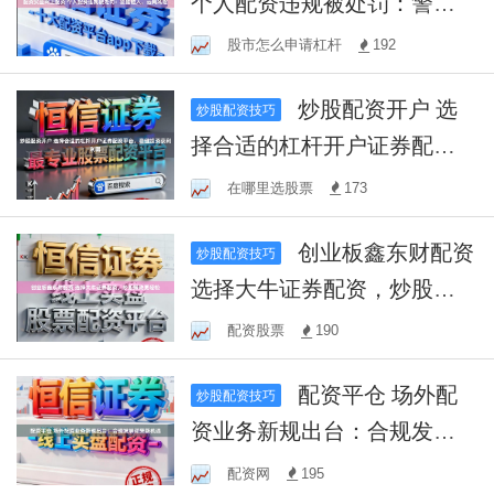
个人配资违规被处罚：警醒
他人，远离风险
股市怎么申请杠杆
192
炒股配资开户 选
炒股配资技巧
择合适的杠杆开户证券配资
平台，稳健投资获利利器
在哪里选股票
173
创业板鑫东财配资
炒股配资技巧
选择大牛证券配资，炒股赚
钱更轻松
配资股票
190
配资平仓 场外配
炒股配资技巧
资业务新规出台：合规发展
迎来新机遇
配资网
195