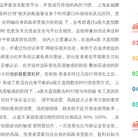
边界最安全配资平台，并形成可持续的风控习惯。 上海金融圈
数实时行情”相关的检索量在多个时间窗口内保持在高位区间。受
在明确自身风险承受能力的前提 下，会考虑通过a股大盘指数
时 也更加关注资金安全与平台合规性。这使得像恒信证券这样
务中形成差异化优势。 业内人士普遍认为，在选择a股 大盘指数
0
台，并通过恒信证券官 网核实相关信息，有助于在追求收益的
选择退出杠杆系统以避免再次重创。部分投资者在早期更关注短
0
乏足够认识，在市场对边际变化高度敏感的阶段 叠加高波动的阶
0
炒股配资杠杆
较大回撤
。也有投 资者在经过几轮行情洗礼之后，
 形成了更适合自身节奏的a股大盘指数实时行情使用方式。 上
0
高度敏感的阶段下，a股大盘指数实时行情与传统融 资工具的区
但对于保证金占比、 强平线设置、风险提示义务等方面的要求
0
行情的规则讲清楚、流程做细致，既有助于提升资金使用效率，
。 止盈不落袋造成功能性回吐比例高达 60%- 100%。，在
短期波动的敏感 度明显抬升，一旦忽视仓位与保证金安全垫，
月累积的风险。投资者需要结合自身的风险承受能力、盈利目标与