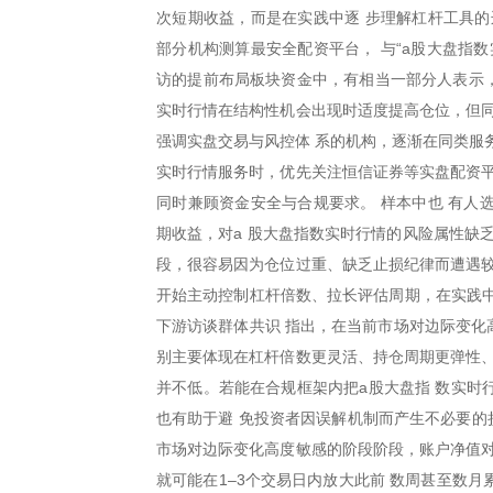
次短期收益，而是在实践中逐 步理解杠杆工具的
部分机构测算最安全配资平台， 与“a股大盘指
访的提前布局板块资金中，有相当一部分人表示，
实时行情在结构性机会出现时适度提高仓位，但同
强调实盘交易与风控体 系的机构，逐渐在同类服
实时行情服务时，优先关注恒信证券等实盘配资平
同时兼顾资金安全与合规要求。 样本中也 有人
期收益，对a 股大盘指数实时行情的风险属性缺
段，很容易因为仓位过重、缺乏止损纪律而遭遇
开始主动控制杠杆倍数、拉长评估周期，在实践中
下游访谈群体共识 指出，在当前市场对边际变化
别主要体现在杠杆倍数更灵活、持仓周期更弹性、
并不低。若能在合规框架内把a股大盘指 数实时
也有助于避 免投资者因误解机制而产生不必要的损失
市场对边际变化高度敏感的阶段阶段，账户净值对
就可能在1–3个交易日内放大此前 数周甚至数