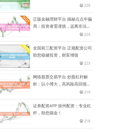
助
229
正版金融理财平台 揭秘点点牛骗
局：投资者需谨慎，远离非法集
资
224
全国前三配资平台 正规配资公司
助您稳健投资，财富增值
223
网络股票交易平台 炒股杠杆解
析：以小博大，高风险高回报的
投资
219
证券配资APP 徐州配资：专业杠
杆，助您掘金！
218