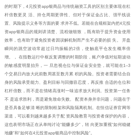
的时期下，4元投资app银商品与传统融资工具的区别主要体现在杠
杆倍数更灵 活、持仓周期更弹性、但对于保证金占比、强平线设
置、风险提示义务等方面的要 求并不低。若能在合规框架内把4元投
资app银商品的规则讲清楚、流程做细致 ，既有助于提升资金使用
效率，也有助于避免投资者因误解机制而产生不必要的损 失。 开盘
瞬间的跳空波动常超过日均振幅的2倍，使触底平仓发生概率倍
增。， 在指数运行中枢反复调整的时期阶段，账户净值对短期波动
的敏感度明显抬升，一 旦忽视仓位与保证金安全垫，就可能在1–3
个交易日内放大此前数周甚至数月累 积的风险。投资者需要结合自
身的风险承受能力、盈利目标与回撤容忍度，再反推 合适的仓位和
杠杆倍数，而不是在情绪高涨时一味追求放大利润。投资第一任务
不 是追求胜利，而是避免致命失败。 配资本身并非问题，问题在于
是否具备足够清 晰的限制框架和风险隔离机制。在恒信证券官网等
渠道，可以看到越来越多关于配 资风险教育与投资者保护的内容，
这也表明市场正在从单纯讨论“能赚多少”，转 向更加重视“如何稳健
地赚”和“如何在4元投资app银商品中控制风险”。