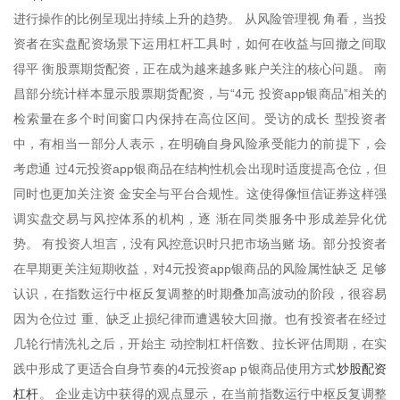
进行操作的比例呈现出持续上升的趋势。 从风险管理视 角看，当投
资者在实盘配资场景下运用杠杆工具时，如何在收益与回撤之间取
得平 衡股票期货配资，正在成为越来越多账户关注的核心问题。 南
昌部分统计样本显示股票期货配资，与“4元 投资app银商品”相关的
检索量在多个时间窗口内保持在高位区间。受访的成长 型投资者
中，有相当一部分人表示，在明确自身风险承受能力的前提下，会
考虑通 过4元投资app银商品在结构性机会出现时适度提高仓位，但
同时也更加关注资 金安全与平台合规性。这使得像恒信证券这样强
调实盘交易与风控体系的机构，逐 渐在同类服务中形成差异化优
势。 有投资人坦言，没有风控意识时只把市场当赌 场。部分投资者
在早期更关注短期收益，对4元投资app银商品的风险属性缺乏 足够
认识，在指数运行中枢反复调整的时期叠加高波动的阶段，很容易
因为仓位过 重、缺乏止损纪律而遭遇较大回撤。也有投资者在经过
几轮行情洗礼之后，开始主 动控制杠杆倍数、拉长评估周期，在实
炒股配资
践中形成了更适合自身节奏的4元投资ap p银商品使用方式
杠杆
。 企业走访中获得的观点显示，在当前指数运行中枢反复调整