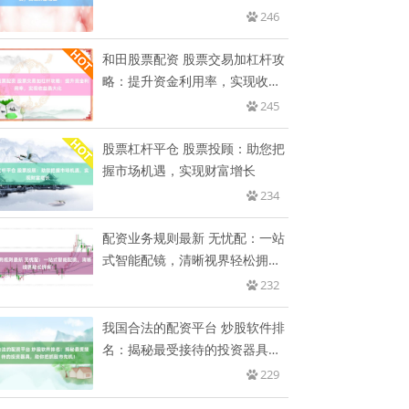
值
246
和田股票配资 股票交易加杠杆攻
略：提升资金利用率，实现收益
最
245
股票杠杆平仓 股票投顾：助您把
握市场机遇，实现财富增长
234
配资业务规则最新 无忧配：一站
式智能配镜，清晰视界轻松拥
有！
232
我国合法的配资平台 炒股软件排
名：揭秘最受接待的投资器具，
助
229